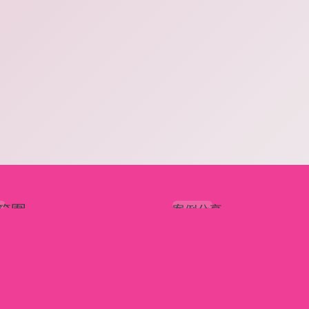
範圍
案例分享
項目
常見問題
技術
關於櫻花
詳情